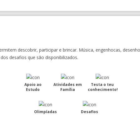
rmitem descobrir, participar e brincar. Música, engenhocas, desenho,
os desafios que são disponibilizados.
Apoio ao
Atividades em
Testa o teu
Estudo
Família
conhecimento!
Olimpíadas
Desafios